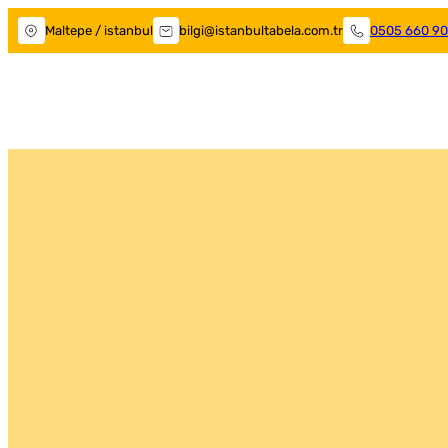
Maltepe / istanbul
bilgi@istanbultabela.com.tr
0505 660 90
Maltepe Tabelacı