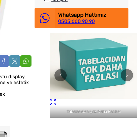
Whatsapp Hattımız
0505 660 90 90
lı Teslimat
stü display,
me ve estetik
tek
Tabelacıdan Çok Daha Fazlası
İstanbul Tabela Logo