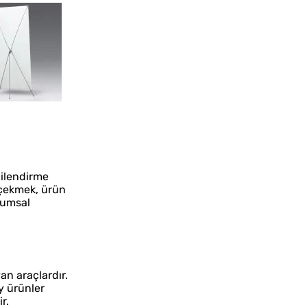
lgilendirme
t çekmek, ürün
urumsal
an araçlardır.
y ürünler
r.