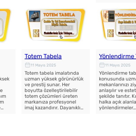
Totem Tabela
Yönlendirme 
11 Mayıs 2025
11 Mayıs 2025
Totem tabela imalatında
Yönlendirme tab
ksek
uzman yüksek görünürlük
konusunda uzm
ve prestij sunar. Her
mekanlarınızı zi
ne
boyutta özelleştirilebilir
anlaşılır ve estet
nım
totem çözümleri üreten
şekilde tanıtır.
um
markanıza profesyonel
halka açık alanla
e…
imaj kazandırır. Dayanıklı…
yönlendirmeler
Fason Dijital Baskı
Faso