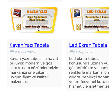
Kayan Yazı Tabela
Led Ekran Tabela
11 Mayıs 2025
11 Mayıs 2025
Kayan yazı tabela ile hayat
Led ekran tabela
buluyor, modern ve göz
konusunda uzman yü
alıcı reklam çözümlerimizle
çözünürlükte ve canlı
markanızı öne çıkarır.
renklerle markanızı ö
Uygun fiyat ve kaliteli
çıkarır. Yenilikçi dona
malzeme…
ve profesyonel kurul
hizmetiyle işletmeniz
Tabela