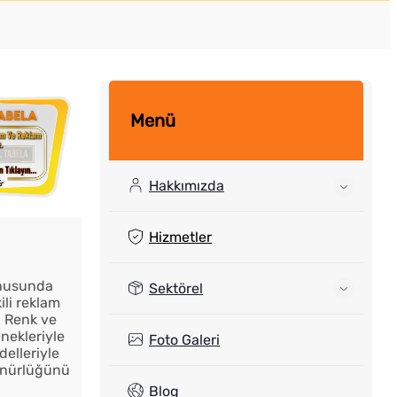
Menü
Hakkımızda
Hizmetler
onusunda
Sektörel
ili reklam
. Renk ve
nekleriyle
Foto Galeri
elleriyle
ünürlüğünü
Blog