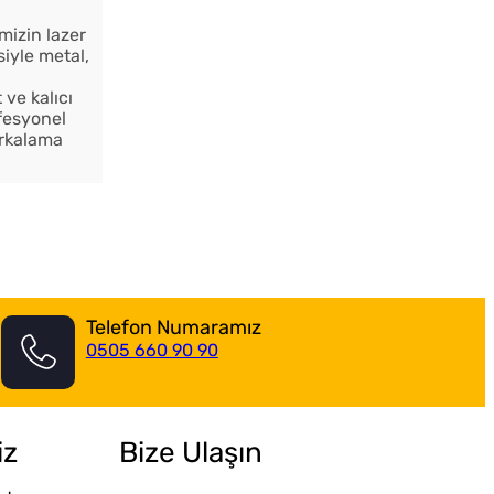
mizin lazer
siyle metal,
ve kalıcı
ofesyonel
arkalama
Telefon Numaramız
0505 660 90 90
iz
Bize Ulaşın