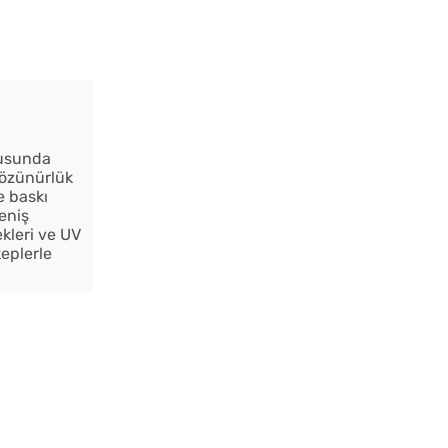
nusunda
özünürlük
e baskı
eniş
kleri ve UV
eplerle
İstanbul Tabela Logo