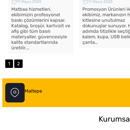
11 Mayıs 2025
11 Mayıs 2025
Matbaa hizmetleri,
Promosyon Ürünleri il
ekibimizin profesyonel
ekibimiz, markanızın 
baskı çözümlerini kapsar.
kitlesine unutulmaz
Katalog, broşür, kartvizit ve
dokunuşlar sunuyor. 
afiş gibi tüm basılı
adımda titizlikle seçti
materyaller, güvencesiyle
kalem, kupa, USB bell
kalite standartlarında
çanta…
üretilir.…
1
2
Maltepe
Kurumsa