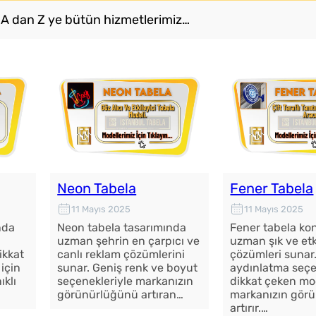
e, A dan Z ye bütün hizmetlerimiz…
Neon Tabela
Fener Tabela
11 Mayıs 2025
11 Mayıs 2025
nda
Neon tabela tasarımında
Fener tabela k
uzman şehrin en çarpıcı ve
uzman şık ve etk
ikkat
canlı reklam çözümlerini
çözümleri sunar
 için
sunar. Geniş renk ve boyut
aydınlatma seçe
ıklı
seçenekleriyle markanızın
dikkat çeken mod
görünürlüğünü artıran…
markanızın gör
artırır.…