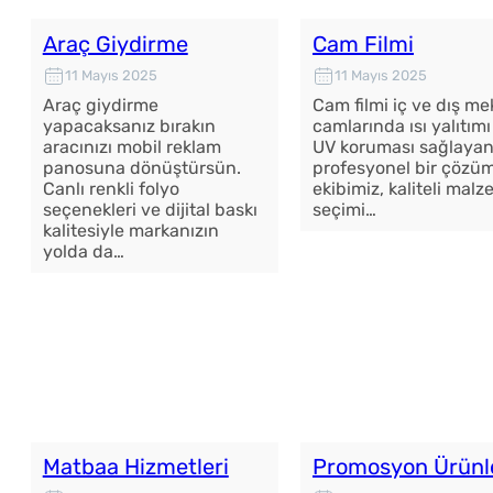
Araç Giydirme
Cam Filmi
11 Mayıs 2025
11 Mayıs 2025
Araç giydirme
Cam filmi iç ve dış m
yapacaksanız bırakın
camlarında ısı yalıtımı
aracınızı mobil reklam
UV koruması sağlaya
panosuna dönüştürsün.
profesyonel bir çözü
Canlı renkli folyo
ekibimiz, kaliteli mal
seçenekleri ve dijital baskı
seçimi…
kalitesiyle markanızın
yolda da…
Matbaa Hizmetleri
Promosyon Ürünl