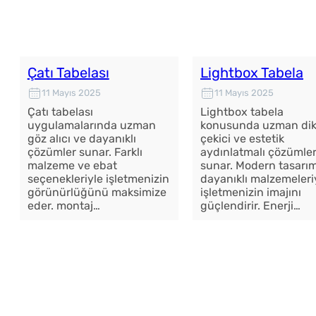
Çatı Tabelası
Lightbox Tabela
11 Mayıs 2025
11 Mayıs 2025
Çatı tabelası
Lightbox tabela
uygulamalarında uzman
konusunda uzman dik
göz alıcı ve dayanıklı
çekici ve estetik
çözümler sunar. Farklı
aydınlatmalı çözümle
malzeme ve ebat
sunar. Modern tasarı
seçenekleriyle işletmenizin
dayanıklı malzemeleri
görünürlüğünü maksimize
işletmenizin imajını
eder. montaj…
güçlendirir. Enerji…