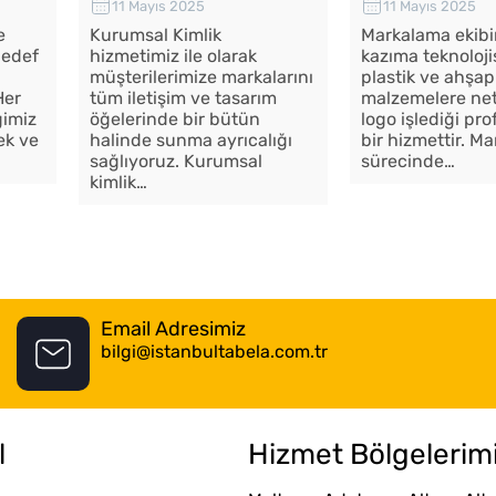
11 Mayıs 2025
11 Mayıs 2025
e
Kurumsal Kimlik
Markalama ekibi
hedef
hizmetimiz ile olarak
kazıma teknoloji
müşterilerimize markalarını
plastik ve ahşap
Her
tüm iletişim ve tasarım
malzemelere net 
ğimiz
öğelerinde bir bütün
logo işlediği pr
ek ve
halinde sunma ayrıcalığı
bir hizmettir. M
sağlıyoruz. Kurumsal
sürecinde…
kimlik…
Email Adresimiz
bilgi@istanbultabela.com.tr
l
Hizmet Bölgelerim