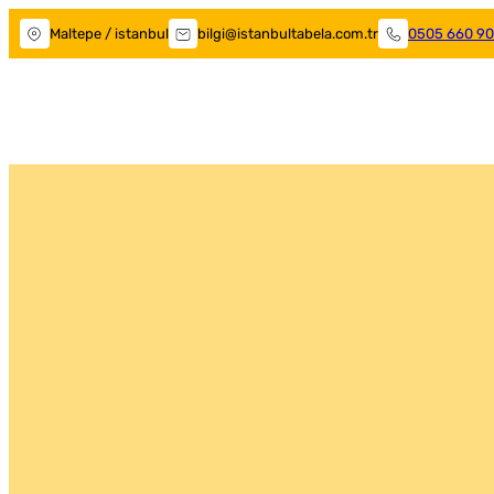
Maltepe / istanbul
bilgi@istanbultabela.com.tr
0505 660 90
Maltepe Tabelacı