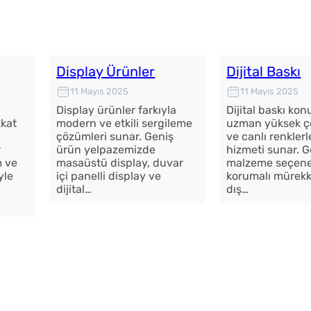
Display Ürünler
Dijital Baskı
11 Mayıs 2025
11 Mayıs 2025
Display ürünler farkıyla
Dijital baskı ko
kat
modern ve etkili sergileme
uzman yüksek ç
çözümleri sunar. Geniş
ve canlı renklerl
r
ürün yelpazemizde
hizmeti sunar. G
m ve
masaüstü display, duvar
malzeme seçene
yle
içi panelli display ve
korumalı mürekk
dijital…
dış…