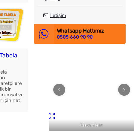
İletişim
Whatsapp Hattımız
0505 660 90 90
Tabela
ela
an
yaretçilere
ik bir
 Kurumsal ve
r için net
…
n Kutu Harf
Fason Kesim