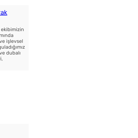
rak
 ekibimizin
ımında
e işlevsel
guladığımız
ve dubalı
i,