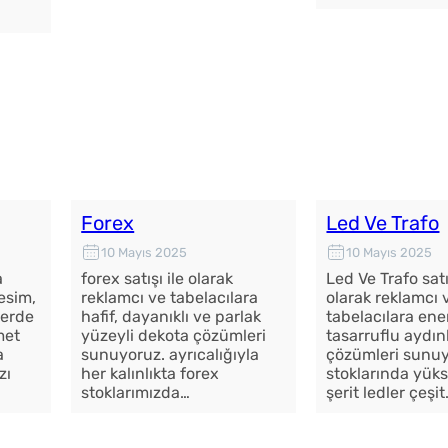
Forex
Led Ve Trafo
10 Mayıs 2025
10 Mayıs 2025
a
forex satışı ile olarak
Led Ve Trafo satı
kesim,
reklamcı ve tabelacılara
olarak reklamcı 
lerde
hafif, dayanıklı ve parlak
tabelacılara ener
met
yüzeyli dekota çözümleri
tasarruflu aydı
a
sunuyoruz. ayrıcalığıyla
çözümleri sunuy
zı
her kalınlıkta forex
stoklarında yüks
stoklarımızda…
şerit ledler çeşi