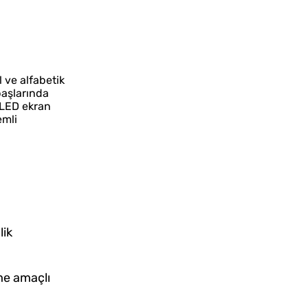
l ve alfabetik
başlarında
 LED ekran
emli
lik
rme amaçlı