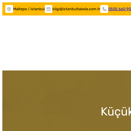
Maltepe / istanbul
bilgi@istanbultabela.com.tr
0505 660 90
Maltepe Tabelacı
Küçük