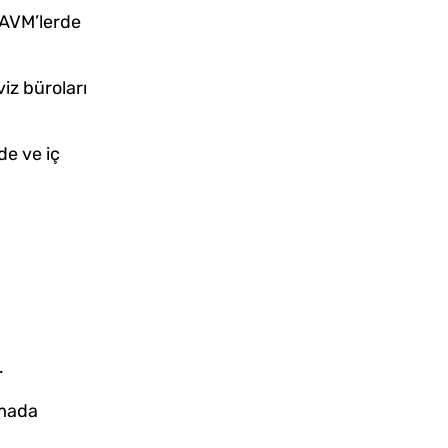
e AVM’lerde
iz büroları
de ve iç
.
amada