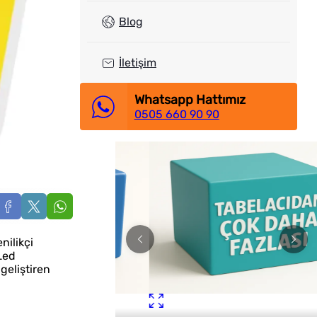
Blog
İletişim
Whatsapp Hattımız
0505 660 90 90
nilikçi
Led
geliştiren