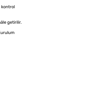
 kontrol
le getirilir.
 Kurulum