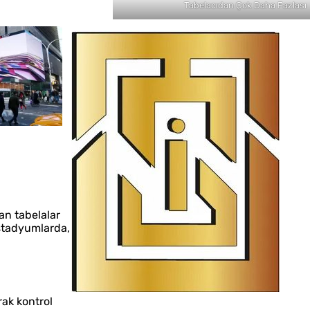
lı Teslimat
Tabelacıdan Çok Daha Fazlası
an tabelalar
, stadyumlarda,
İstanbul Tabela Logo
rak kontrol