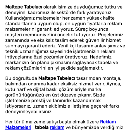
Maltepe Tabelacı
olarak işimize duyduğumuz tutku ve
deneyimli kadromuz ile sektörde fark yaratıyoruz.
Kullandığımız malzemeler her zaman yüksek kalite
standartlarına uygun olup, en uygun fiyatlarla reklam
malzemelerini garanti ediyoruz. Süreç boyunca
müşteri memnuniyetini öncelik tutuyoruz. Projelerimizi
zamanında ve eksiksiz teslim ederek güvenilir hizmet
sunmayı garanti ederiz. Yenilikçi tasarım anlayışımız ve
teknik uzmanlığımız sayesinde işletmenizin reklam
ihtiyaçlarına özel çözümler üretiyoruz. Hedefimiz,
markanızın ön plana çıkmasını sağlayacak tabela ve
reklam çözümlerini en iyi şekilde sağlamaktır.
Bu doğrultuda
Maltepe Tabelacı
tasarımdan montaja,
bakımdan onarıma kadar eksiksiz hizmet verir. Ayrıca,
kutu harf ve dijital baskı çözümleriyle marka
görünürlüğünüzü en üst düzeye çıkarır. Sizde
işletmenize prestij ve tanınırlık kazandırmak
istiyorsanız, uzman ekibimizle iletişime geçerek farkı
deneyimleyebilirsiniz.
Her türlü malzeme satışı başta olmak üzere
Reklam
Malzemeleri
,
tabela
reklam
ve bünyemizde verdiğimiz