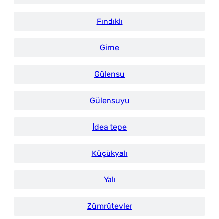
Fındıklı
Girne
Gülensu
Gülensuyu
İdealtepe
Küçükyalı
Yalı
Zümrütevler