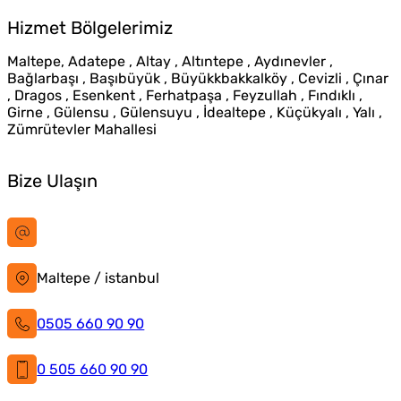
Hizmet Bölgelerimiz
Maltepe, Adatepe , Altay , Altıntepe , Aydınevler ,
Bağlarbaşı , Başıbüyük , Büyükkbakkalköy , Cevizli , Çınar
, Dragos , Esenkent , Ferhatpaşa , Feyzullah , Fındıklı ,
Girne , Gülensu , Gülensuyu , İdealtepe , Küçükyalı , Yalı ,
Zümrütevler Mahallesi
Bize Ulaşın
bilgi@istanbultabela.com.tr
Maltepe / istanbul
0505 660 90 90
0 505 660 90 90