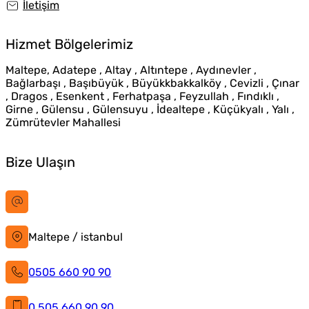
İletişim
Hizmet Bölgelerimiz
Maltepe, Adatepe , Altay , Altıntepe , Aydınevler ,
Bağlarbaşı , Başıbüyük , Büyükkbakkalköy , Cevizli , Çınar
, Dragos , Esenkent , Ferhatpaşa , Feyzullah , Fındıklı ,
Girne , Gülensu , Gülensuyu , İdealtepe , Küçükyalı , Yalı ,
Zümrütevler Mahallesi
Bize Ulaşın
bilgi@istanbultabela.com.tr
Maltepe / istanbul
0505 660 90 90
0 505 660 90 90