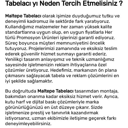
Tabelacı yı Neden Tercih Etmelisiniz ?
Maltepe Tabelacı
olarak işimize duyduğumuz tutku ve
deneyimli kadromuz ile sektörde fark yaratıyoruz.
Kullandığımız malzemeler her zaman yüksek kalite
standartlarına uygun olup, en uygun fiyatlarla Her
türlü Promosyon Ürünleri işlerinizi garanti ediyoruz.
Süreç boyunca müşteri memnuniyetini öncelik
tutuyoruz. Projelerimizi zamanında ve eksiksiz teslim
ederek güvenilir hizmet sunmayı garanti ederiz.
Yenilikçi tasarım anlayışımız ve teknik uzmanlığımız
sayesinde işletmenizin reklam ihtiyaçlarına özel
çözümler üretiyoruz. Hedefimiz, markanızın ön plana
çıkmasını sağlayacak tabela ve reklam çözümlerini en
iyi şekilde sağlamaktır.
Bu doğrultuda
Maltepe Tabelacı
tasarımdan montaja,
bakımdan onarıma kadar eksiksiz hizmet verir. Ayrıca,
kutu harf ve dijital baskı çözümleriyle marka
görünürlüğünüzü en üst düzeye çıkarır. Sizde
işletmenize prestij ve tanınırlık kazandırmak
istiyorsanız, uzman ekibimizle iletişime geçerek farkı
deneyimleyebilirsiniz.