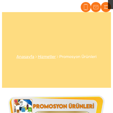
Maltepe Tabelacı
Anasayfa
Hizmetler
Promosyon Ürünleri