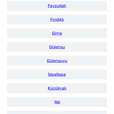
Feyzullah
Fındıklı
Girne
Gülensu
Gülensuyu
İdealtepe
Küçükyalı
Yalı