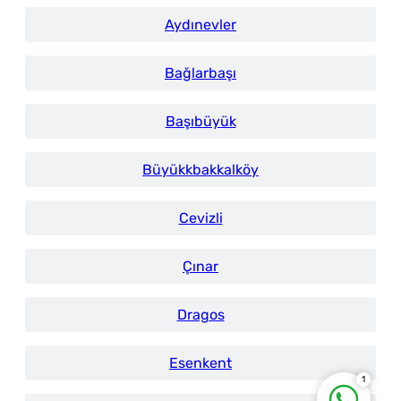
Aydınevler
Bağlarbaşı
Başıbüyük
Büyükkbakkalköy
İstanbul Tabela
Cevizli
Çınar
Dragos
Esenkent
1