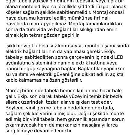
Eğer tabela yüksek bir binanın tepesine veya açık bir
alana monte ediliyorsa, özellikle şiddetli rüzgâr alacak
köşeler sağlam şekilde sabitlenmelidir. Montaj öncesi
hava durumu kontrol edilir; mümkünse fırtınalı
havalarda montaj yapılmaz. Montaj tamamlandıktan
sonra da tüm vida ve bağlantılar sıkılığından emin
olmak için tekrar gözden geçirilir.
Işıklı bir vinil tabela söz konusuysa, montaj aşamasında
elektrik bağlantılarının da yapılması gerekir. Ekip,
tabelayı sabitledikten sonra çerçevenin içindeki LED
aydınlatma sistemini binanın elektrik hattına veya
harici bir güç kaynağına bağlar. Bağlantılar yapılırken
su yalıtımı ve elektrik güvenliğine dikkat edilir; açıkta
kablo kalmamasına özen gösterilir.
Montaj bitiminde tabela hemen kullanıma hazır hale
gelir. Ekip, son olarak tabela yüzeyini temiz bir bezle
silerek üzerindeki tozları alır ve ışıkları test eder.
Böylece, vinil germe tabela hedeflenen noktada,
sağlam şekilde yerini almış olur. Doğru şekilde monte
edilmiş bir vinil tabela, hem güvenlik açısından sorun
çıkarmayacak hem de markanızın mesajını yıllarca
sergilemeye devam edecektir.