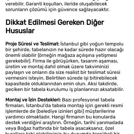
verebilir. Garanti koşulları, ileride oluşabilecek
sorunların çözümü için güvence sağlayacaktır.
Dikkat Edilmesi Gereken Diğer
Hususlar
Proje Süresi ve Teslimat:
İstanbul gibi yoğun tempolu
bir şehirde, tabelanızın ne kadar sürede hazır olacağı
önemli olabilir (örneğin mağaza açılışına yetişmesi
gerekebilir). Firma ile görüşürken, tasarım aşaması,
üretim ve montaj dahil olmak üzere takviminizi
paylaşın ve onların da size realist bir teslimat süresi
vermesini isteyin. Belirtilen sürede işi bitirebilecek
kapasitede olduklarından emin olun. Aksi takdirde,
geciken bir tabela kurulumu iş planlarınızı aksatabilir.
Montaj ve İzin Destekleri:
Bazı profesyonel tabela
firmaları, İstanbul’da tabela montajı için gerekli resmi
işlemlerde de (belediye izinleri gibi) müşterilerine
yardımcı olmaktadır. Hangi firmanın bu konularda
destek verdiğini araştırın. Örneğin, tarihi yarımadada
veya Boğaz hattında bir tabela asacaksanız, özel
kurallara tabi olabilirsiniz; bu durumda tecrübeli bir