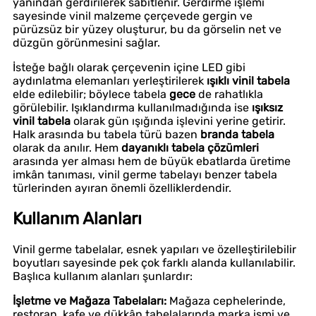
yanından gerdirilerek sabitlenir. Gerdirme işlemi
sayesinde vinil malzeme çerçevede gergin ve
pürüzsüz bir yüzey oluşturur, bu da görselin net ve
düzgün görünmesini sağlar.
İsteğe bağlı olarak çerçevenin içine LED gibi
aydınlatma elemanları yerleştirilerek
ışıklı vinil tabela
elde edilebilir; böylece tabela
gece
de rahatlıkla
görülebilir. Işıklandırma kullanılmadığında ise
ışıksız
vinil tabela
olarak gün ışığında işlevini yerine getirir.
Halk arasında bu tabela türü bazen
branda tabela
olarak da anılır. Hem
dayanıklı tabela çözümleri
arasında yer alması hem de büyük ebatlarda üretime
imkân tanıması, vinil germe tabelayı benzer tabela
türlerinden ayıran önemli özelliklerdendir.
Kullanım Alanları
Vinil germe tabelalar, esnek yapıları ve özelleştirilebilir
boyutları sayesinde pek çok farklı alanda kullanılabilir.
Başlıca kullanım alanları şunlardır:
İşletme ve Mağaza Tabelaları:
Mağaza cephelerinde,
restoran, kafe ve dükkân tabelalarında marka ismi ve