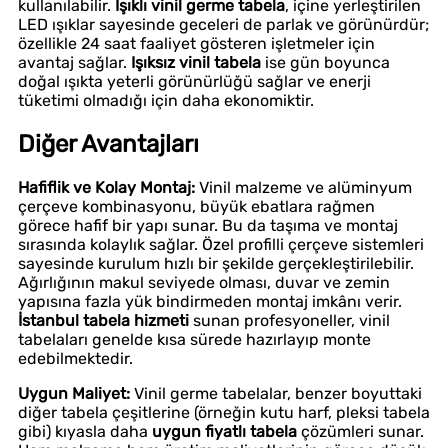
kullanılabilir.
Işıklı vinil germe tabela
, içine yerleştirilen
LED ışıklar sayesinde geceleri de parlak ve görünürdür;
özellikle 24 saat faaliyet gösteren işletmeler için
avantaj sağlar.
Işıksız vinil tabela
ise gün boyunca
doğal ışıkta yeterli görünürlüğü sağlar ve enerji
tüketimi olmadığı için daha ekonomiktir.
Diğer Avantajları
Hafiflik ve Kolay Montaj:
Vinil malzeme ve alüminyum
çerçeve kombinasyonu, büyük ebatlara rağmen
görece hafif bir yapı sunar. Bu da taşıma ve montaj
sırasında kolaylık sağlar. Özel profilli çerçeve sistemleri
sayesinde kurulum hızlı bir şekilde gerçekleştirilebilir.
Ağırlığının makul seviyede olması, duvar ve zemin
yapısına fazla yük bindirmeden montaj imkânı verir.
İstanbul tabela hizmeti
sunan profesyoneller, vinil
tabelaları genelde kısa sürede hazırlayıp monte
edebilmektedir.
Uygun Maliyet:
Vinil germe tabelalar, benzer boyuttaki
diğer tabela çeşitlerine (örneğin kutu harf, pleksi tabela
gibi) kıyasla daha
uygun fiyatlı tabela
çözümleri sunar.