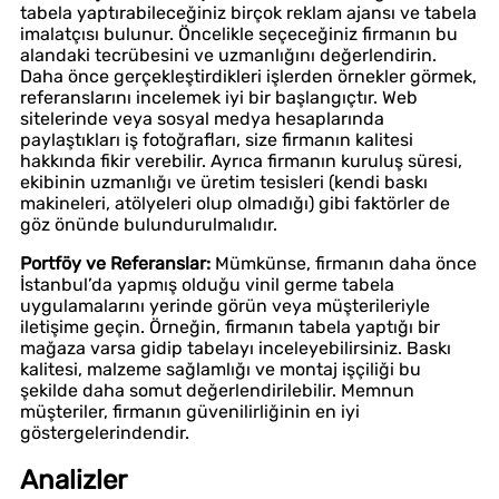
tabela yaptırabileceğiniz birçok reklam ajansı ve tabela
imalatçısı bulunur. Öncelikle seçeceğiniz firmanın bu
alandaki tecrübesini ve uzmanlığını değerlendirin.
Daha önce gerçekleştirdikleri işlerden örnekler görmek,
referanslarını incelemek iyi bir başlangıçtır. Web
sitelerinde veya sosyal medya hesaplarında
paylaştıkları iş fotoğrafları, size firmanın kalitesi
hakkında fikir verebilir. Ayrıca firmanın kuruluş süresi,
ekibinin uzmanlığı ve üretim tesisleri (kendi baskı
makineleri, atölyeleri olup olmadığı) gibi faktörler de
göz önünde bulundurulmalıdır.
Portföy ve Referanslar:
Mümkünse, firmanın daha önce
İstanbul’da yapmış olduğu vinil germe tabela
uygulamalarını yerinde görün veya müşterileriyle
iletişime geçin. Örneğin, firmanın tabela yaptığı bir
mağaza varsa gidip tabelayı inceleyebilirsiniz. Baskı
kalitesi, malzeme sağlamlığı ve montaj işçiliği bu
şekilde daha somut değerlendirilebilir. Memnun
müşteriler, firmanın güvenilirliğinin en iyi
göstergelerindendir.
Analizler