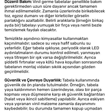
Düzenli Bakım:
Vinil germe tabelalar genellikle bakım
gerektirmeden uzun süre dayanır ancak tamamen
ihmal edilmemelidir. Zamanla üzerlerinde birikebilecek
toz, egzoz dumanı ve diğer kirleticiler görselin
parlaklığını azaltabilir. Belirli aralıklarla (örneğin birkaç
ayda bir) tabelayı yumuşak bir fırça veya nemli bezle
temizlemek faydalı olacaktır.
Temizlikte aşındırıcı kimyasallar kullanmaktan
kaçınılmalıdır; sadece su veya hafif sabunlu su
yeterlidir. Eğer tabela ışıklıyse, periyodik olarak LED
aydınlatmaların durumu kontrol edilmeli, yanmayan
veya titreşen bir ışık varsa değiştirilmelidir. Ayrıca
şiddetli fırtınalar veya kötü hava koşulları sonrasında
tabelanın montaj vidaları sıkılık açısından gözden
geçirilmelidir.
Güvenlik ve Çevreye Duyarlılık:
Tabela kullanımında
güvenlik de ön planda tutulmalıdır. Örneğin, tabela
yaya kaldırımının hemen üzerindeyse, olası bir parça
kopması veya düşmesine karşı ek güvenlik bağlantıları
(halat veya ikincil sabitleme) yapılabilir. Ayrıca eskiyen
veya yıpranan vinil malzeme zamanla dayanımını
kaybedebilir; bu durumda tamamen kopup uçmadan