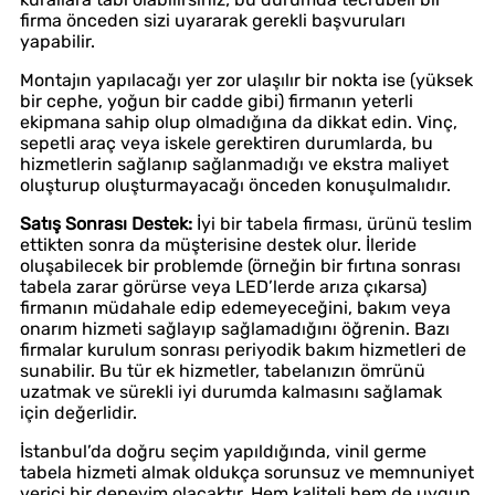
firma önceden sizi uyararak gerekli başvuruları
yapabilir.
Montajın yapılacağı yer zor ulaşılır bir nokta ise (yüksek
bir cephe, yoğun bir cadde gibi) firmanın yeterli
ekipmana sahip olup olmadığına da dikkat edin. Vinç,
sepetli araç veya iskele gerektiren durumlarda, bu
hizmetlerin sağlanıp sağlanmadığı ve ekstra maliyet
oluşturup oluşturmayacağı önceden konuşulmalıdır.
Satış Sonrası Destek:
İyi bir tabela firması, ürünü teslim
ettikten sonra da müşterisine destek olur. İleride
oluşabilecek bir problemde (örneğin bir fırtına sonrası
tabela zarar görürse veya LED’lerde arıza çıkarsa)
firmanın müdahale edip edemeyeceğini, bakım veya
onarım hizmeti sağlayıp sağlamadığını öğrenin. Bazı
firmalar kurulum sonrası periyodik bakım hizmetleri de
sunabilir. Bu tür ek hizmetler, tabelanızın ömrünü
uzatmak ve sürekli iyi durumda kalmasını sağlamak
için değerlidir.
İstanbul’da doğru seçim yapıldığında, vinil germe
tabela hizmeti almak oldukça sorunsuz ve memnuniyet
verici bir deneyim olacaktır. Hem kaliteli hem de uygun