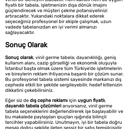
fiyatlı bir tabela, işletmenizin dışa dönük imajını
güçlendirecek ve müşteri çekme potansiyelinizi
artıracaktır. Yukarıdaki noktalara dikkat ederek
seçeceğiniz profesyonel bir ekiple çalışmak, uzun
vadede tabelanızdan en iyi verimi almanızı
sağlayacaktır.
Sonuç Olarak
Sonuç olarak
, vinil germe tabela; dayanıklılığı, geniş
kullanım alanı, cazip görselliği ve ekonomik oluşuyla
İstanbul başta olmak üzere tüm Türkiye’de işletmelerin
ve bireylerin reklam ihtiyacına başarılı bir çözüm sunar.
Bu profesyonel tabela sistemi sayesinde markanızı dış
cephede etkili bir şekilde sergileyebilir, hedef kitlenizin
dikkatini çekebilirsiniz.
Eğer siz de
dış cephe reklamı
için
uygun fiyatlı
,
dayanıklı tabela çözümleri
arıyorsanız, vinil germe
tabela seçeneklerini değerlendirerek işe başlayabilir ve
bu makalede paylaşılan ipuçları ışığında bilinçli
tercihler yapabilirsiniz. Unutmayın, iyi bir tabela doğru
mesajı doğru şekilde ileten sessiz bir satış temsilcisidir