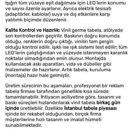
Işığın tüm yüzeye eşit dağılması için LED’lerin konumu
ve sayısı özenle ayarlanır. Ayrıca elektrik tesisatı
(adaptörler, kablolar) suya ve dış etkenlere karşı
yalıtımlı biçimde düzenlenir.
Kalite Kontrol ve Hazırlık:
Vinil germe tabela, atölyede
son kontrollerden geçirilir. Baskının doğru konumda
olduğu, renklerin doğru çıktığı, vinilin tam gergin
olduğu kontrol edilir. Işıklı ise ışık sistemi test edilir; tüm
LED’lerin çalıştığından ve yüzeyde istenmeyen karanlık
noktalar olmadığından emin olunur. Montajda
kullanılacak askı aparatları, vida ve dübeller gibi
malzemeler de hazırlanır. Artık tabela, kuruluma
(montaja) hazır hale gelmiştir.
Üretim sürecinin bu aşamaları, profesyonel bir reklam
tabela firması tarafından genellikle kısa sürede
tamamlanabilir. İhtiyacın aciliyetine göre, tasarım ve
baskı süreçleri hızlandırılarak vinil tabela
birkaç gün
içinde
üretilebilir. Özellikle
İstanbul tabela piyasası
içinde bir rekabet olduğundan, birçok firma
müşterilerine hızlı tasarım ve imalat hizmeti
sunabilmektedir.