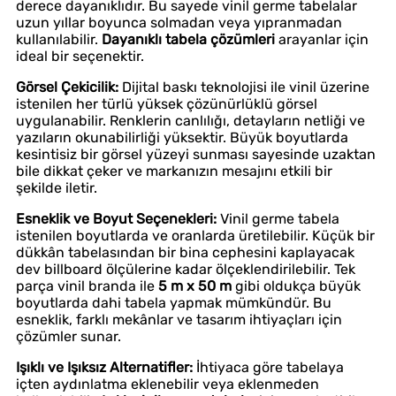
derece dayanıklıdır. Bu sayede vinil germe tabelalar
uzun yıllar boyunca solmadan veya yıpranmadan
kullanılabilir.
Dayanıklı tabela çözümleri
arayanlar için
ideal bir seçenektir.
Görsel Çekicilik:
Dijital baskı teknolojisi ile vinil üzerine
istenilen her türlü yüksek çözünürlüklü görsel
uygulanabilir. Renklerin canlılığı, detayların netliği ve
yazıların okunabilirliği yüksektir. Büyük boyutlarda
kesintisiz bir görsel yüzeyi sunması sayesinde uzaktan
bile dikkat çeker ve markanızın mesajını etkili bir
şekilde iletir.
Esneklik ve Boyut Seçenekleri:
Vinil germe tabela
istenilen boyutlarda ve oranlarda üretilebilir. Küçük bir
dükkân tabelasından bir bina cephesini kaplayacak
dev billboard ölçülerine kadar ölçeklendirilebilir. Tek
parça vinil branda ile
5 m x 50 m
gibi oldukça büyük
boyutlarda dahi tabela yapmak mümkündür. Bu
esneklik, farklı mekânlar ve tasarım ihtiyaçları için
çözümler sunar.
Işıklı ve Işıksız Alternatifler:
İhtiyaca göre tabelaya
içten aydınlatma eklenebilir veya eklenmeden