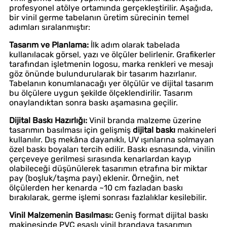
profesyonel atölye ortamında gerçekleştirilir. Aşağıda,
bir vinil germe tabelanın üretim sürecinin temel
adımları sıralanmıştır:
Tasarım ve Planlama:
İlk adım olarak tabelada
kullanılacak görsel, yazı ve ölçüler belirlenir. Grafikerler
tarafından işletmenin logosu, marka renkleri ve mesajı
göz önünde bulundurularak bir tasarım hazırlanır.
Tabelanın konumlanacağı yer ölçülür ve dijital tasarım
bu ölçülere uygun şekilde ölçeklendirilir. Tasarım
onaylandıktan sonra baskı aşamasına geçilir.
Dijital Baskı Hazırlığı:
Vinil branda malzeme üzerine
tasarımın basılması için gelişmiş
dijital baskı
makineleri
kullanılır. Dış mekâna dayanıklı, UV ışınlarına solmayan
özel baskı boyaları tercih edilir. Baskı esnasında, vinilin
çerçeveye gerilmesi sırasında kenarlardan kayıp
olabileceği düşünülerek tasarımın etrafına bir miktar
pay (boşluk/taşma payı) eklenir. Örneğin, net
ölçülerden her kenarda ~10 cm fazladan baskı
bırakılarak, germe işlemi sonrası fazlalıklar kesilebilir.
Vinil Malzemenin Basılması:
Geniş format dijital baskı
makinesinde PVC esaslı vinil brandaya tasarımın