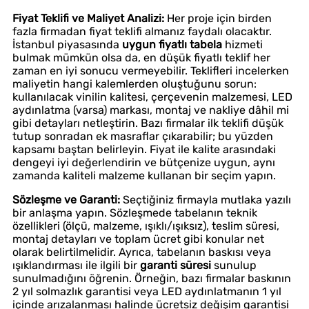
Fiyat Teklifi ve Maliyet Analizi:
Her proje için birden
fazla firmadan fiyat teklifi almanız faydalı olacaktır.
İstanbul piyasasında
uygun fiyatlı tabela
hizmeti
bulmak mümkün olsa da, en düşük fiyatlı teklif her
zaman en iyi sonucu vermeyebilir. Teklifleri incelerken
maliyetin hangi kalemlerden oluştuğunu sorun:
kullanılacak vinilin kalitesi, çerçevenin malzemesi, LED
aydınlatma (varsa) markası, montaj ve nakliye dâhil mi
gibi detayları netleştirin. Bazı firmalar ilk teklifi düşük
tutup sonradan ek masraflar çıkarabilir; bu yüzden
kapsamı baştan belirleyin. Fiyat ile kalite arasındaki
dengeyi iyi değerlendirin ve bütçenize uygun, aynı
zamanda kaliteli malzeme kullanan bir seçim yapın.
Sözleşme ve Garanti:
Seçtiğiniz firmayla mutlaka yazılı
bir anlaşma yapın. Sözleşmede tabelanın teknik
özellikleri (ölçü, malzeme, ışıklı/ışıksız), teslim süresi,
montaj detayları ve toplam ücret gibi konular net
olarak belirtilmelidir. Ayrıca, tabelanın baskısı veya
ışıklandırması ile ilgili bir
garanti süresi
sunulup
sunulmadığını öğrenin. Örneğin, bazı firmalar baskının
2 yıl solmazlık garantisi veya LED aydınlatmanın 1 yıl
içinde arızalanması halinde ücretsiz değişim garantisi