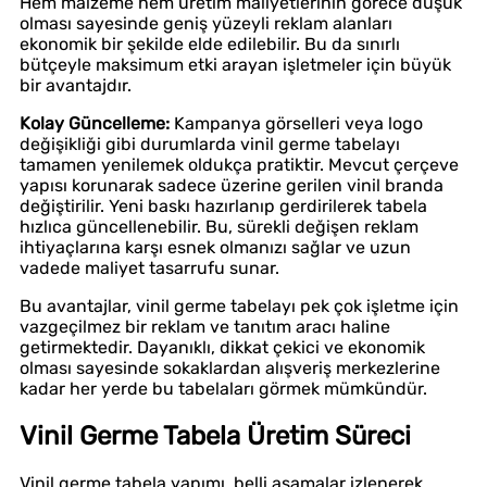
Hem malzeme hem üretim maliyetlerinin görece düşük
olması sayesinde geniş yüzeyli reklam alanları
ekonomik bir şekilde elde edilebilir. Bu da sınırlı
bütçeyle maksimum etki arayan işletmeler için büyük
bir avantajdır.
Kolay Güncelleme:
Kampanya görselleri veya logo
değişikliği gibi durumlarda vinil germe tabelayı
tamamen yenilemek oldukça pratiktir. Mevcut çerçeve
yapısı korunarak sadece üzerine gerilen vinil branda
değiştirilir. Yeni baskı hazırlanıp gerdirilerek tabela
hızlıca güncellenebilir. Bu, sürekli değişen reklam
ihtiyaçlarına karşı esnek olmanızı sağlar ve uzun
vadede maliyet tasarrufu sunar.
Bu avantajlar, vinil germe tabelayı pek çok işletme için
vazgeçilmez bir reklam ve tanıtım aracı haline
getirmektedir. Dayanıklı, dikkat çekici ve ekonomik
olması sayesinde sokaklardan alışveriş merkezlerine
kadar her yerde bu tabelaları görmek mümkündür.
Vinil Germe Tabela Üretim Süreci
Vinil germe tabela yapımı, belli aşamalar izlenerek