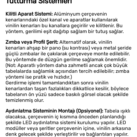
Tutturma Sistemleri
Kilitli Aparat Sistemi:
Alüminyum çerçevenin
kenarlarındaki özel kanal ve aparatlar kullanılarak
vinilin kenarları bu kanallara geçirilir ve kilitlenir. Bu
yöntem, gerilimi eşit dağıtıp sağlam bir tutuş sağlar.
Zımba veya Profil Şerit:
Alternatif olarak, vinilin
kenarları ahşap bir pano (su kontrası) veya metal şeride
güçlü zımbalar ile çakılarak çerçeveye monte edilebilir.
Bu yöntemde de düzgün gerilme sağlamak önemlidir.
(Not: Aparatlı yöntem daha zahmetli ancak çok büyük
tabelalarda sağlamlık açısından tercih edilebilir; zımba
yöntemi ise pratik ve hızlıdır.)
Gerdirme işlemi tamamlandıktan sonra vinilin
kenarlardan taşan fazlalıkları dikkatlice kesilir, böylece
tabelanın ön yüzü sadece baskılı görsel olacak şekilde
temizlenmiş olur.
Aydınlatma Sisteminin Montajı (Opsiyonel):
Tabela ışıklı
olacaksa, çerçevenin iç kısmına önceden planlandığı
şekilde LED aydınlatma sistemi kurulumu yapılır. LED
modüller veya şeritler çerçevenin içine, vinilin arkasına
denk gelecek şekilde yerleştirilir ve bağlantıları yapılır.