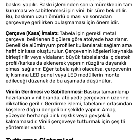
baskısı yapılır. Baskı işleminden sonra mürekkebin tam
kuruması ve sabitlenmesi için vinil bir süre bekletilir.
Bu, baskının uzun ömürlü olması ve sonradan
çerçeveye gerilirken bulaşmaması için önemlidir.
Çerçeve (Kasa) İmalatı:
Tabela için gerekli metal
çerçeve, belirlenen ölçülere göre atölyede hazırlanır.
Genellikle alüminyum profiller kullanılarak sağlam ama
hafif bir kasa oluşturulur. Çerçevenin köşeleri kaynakla
birleştirilir veya vidalanır; büyük tabelalarda iç destek
profil/karkas da eklenerek yapının rüzgâra dayanıklı
olması sağlanır. Eğer tabela ışıklı olacaksa, çerçevenin
iç kısmına LED panel veya LED modüllerin monte
edileceği düzenek de bu aşamada düşünülür.
Vinilin Gerilmesi ve Sabitlenmesi:
Baskısı tamamlanıp
hazırlanan vinil branda, atölyede çerçevenin üzerine
dikkatlice gerilir. Gerdirme işlemi, tabelanın ortasından
köşelere doğru dengeli bir şekilde yapılır. Amaç,
yüzeyde herhangi bir kırışıklık veya gevşeklik
kalmamasıdır. Vinili çerçeveye tutturmak için çeşitli
yöntemler vardır.