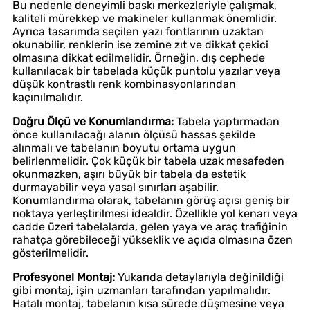
Bu nedenle deneyimli baskı merkezleriyle çalışmak,
kaliteli mürekkep ve makineler kullanmak önemlidir.
Ayrıca tasarımda seçilen yazı fontlarının uzaktan
okunabilir, renklerin ise zemine zıt ve dikkat çekici
olmasına dikkat edilmelidir. Örneğin, dış cephede
kullanılacak bir tabelada küçük puntolu yazılar veya
düşük kontrastlı renk kombinasyonlarından
kaçınılmalıdır.
Doğru Ölçü ve Konumlandırma:
Tabela yaptırmadan
önce kullanılacağı alanın ölçüsü hassas şekilde
alınmalı ve tabelanın boyutu ortama uygun
belirlenmelidir. Çok küçük bir tabela uzak mesafeden
okunmazken, aşırı büyük bir tabela da estetik
durmayabilir veya yasal sınırları aşabilir.
Konumlandırma olarak, tabelanın görüş açısı geniş bir
noktaya yerleştirilmesi idealdir. Özellikle yol kenarı veya
cadde üzeri tabelalarda, gelen yaya ve araç trafiğinin
rahatça görebileceği yükseklik ve açıda olmasına özen
gösterilmelidir.
Profesyonel Montaj:
Yukarıda detaylarıyla değinildiği
gibi montaj, işin uzmanları tarafından yapılmalıdır.
Hatalı montaj, tabelanın kısa sürede düşmesine veya