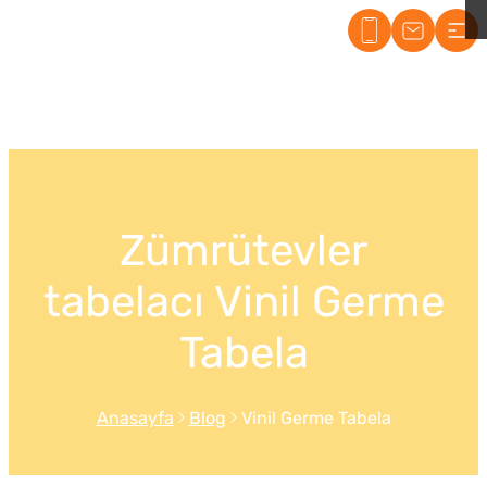
Maltepe Tabelacı
Zümrütevler
tabelacı Vinil Germe
Tabela
Anasayfa
Blog
Vinil Germe Tabela