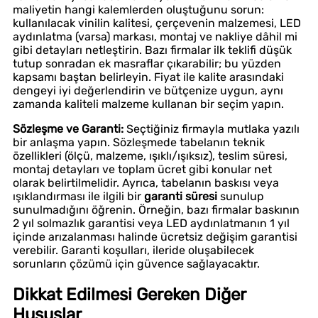
maliyetin hangi kalemlerden oluştuğunu sorun:
kullanılacak vinilin kalitesi, çerçevenin malzemesi, LED
aydınlatma (varsa) markası, montaj ve nakliye dâhil mi
gibi detayları netleştirin. Bazı firmalar ilk teklifi düşük
tutup sonradan ek masraflar çıkarabilir; bu yüzden
kapsamı baştan belirleyin. Fiyat ile kalite arasındaki
dengeyi iyi değerlendirin ve bütçenize uygun, aynı
zamanda kaliteli malzeme kullanan bir seçim yapın.
Sözleşme ve Garanti:
Seçtiğiniz firmayla mutlaka yazılı
bir anlaşma yapın. Sözleşmede tabelanın teknik
özellikleri (ölçü, malzeme, ışıklı/ışıksız), teslim süresi,
montaj detayları ve toplam ücret gibi konular net
olarak belirtilmelidir. Ayrıca, tabelanın baskısı veya
ışıklandırması ile ilgili bir
garanti süresi
sunulup
sunulmadığını öğrenin. Örneğin, bazı firmalar baskının
2 yıl solmazlık garantisi veya LED aydınlatmanın 1 yıl
içinde arızalanması halinde ücretsiz değişim garantisi
verebilir. Garanti koşulları, ileride oluşabilecek
sorunların çözümü için güvence sağlayacaktır.
Dikkat Edilmesi Gereken Diğer
Hususlar