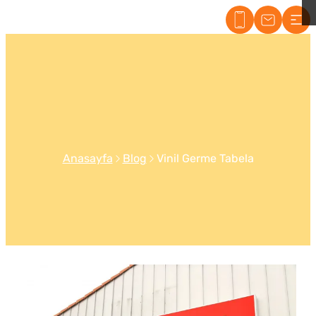
Maltepe Tabelacı
Anasayfa
Blog
Vinil Germe Tabela