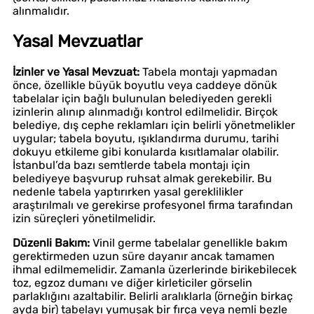
alınmalıdır.
Yasal Mevzuatlar
İzinler ve Yasal Mevzuat:
Tabela montajı yapmadan
önce, özellikle büyük boyutlu veya caddeye dönük
tabelalar için bağlı bulunulan belediyeden gerekli
izinlerin alınıp alınmadığı kontrol edilmelidir. Birçok
belediye, dış cephe reklamları için belirli yönetmelikler
uygular; tabela boyutu, ışıklandırma durumu, tarihi
dokuyu etkileme gibi konularda kısıtlamalar olabilir.
İstanbul’da bazı semtlerde tabela montajı için
belediyeye başvurup ruhsat almak gerekebilir. Bu
nedenle tabela yaptırırken yasal gereklilikler
araştırılmalı ve gerekirse profesyonel firma tarafından
izin süreçleri yönetilmelidir.
Düzenli Bakım:
Vinil germe tabelalar genellikle bakım
gerektirmeden uzun süre dayanır ancak tamamen
ihmal edilmemelidir. Zamanla üzerlerinde birikebilecek
toz, egzoz dumanı ve diğer kirleticiler görselin
parlaklığını azaltabilir. Belirli aralıklarla (örneğin birkaç
ayda bir) tabelayı yumuşak bir fırça veya nemli bezle