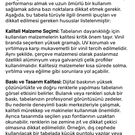
performansı almak ve uzun ömürlü bir kullanım
sağlamak adına bazı noktalara dikkat etmek gerekir.
Aşağıda, bu tabela türüyle ilgili önemli ipuçları ve
dikkat edilmesi gereken hususlar listelenmiştir:
Kaliteli Malzeme Seçimi:
Tabelanın dayanıklılığı için
kullanılan malzemelerin kalitesi kritik önem taşır. Vinil
branda seçerken yüksek gramajlı, UV korumalı ve
yırtılmaya karşı mukavemetli bir vinil tercih edilmelidir.
Aynı şekilde, çerçeve malzemesi olarak paslanmaz
özellikli alüminyum veya galvanizli çelik profiller
kullanılmalıdır. Kalitesiz malzemeler kısa sürede solma,
yırtılma veya eğilme gibi sorunlara yol açabilir.
Baskı ve Tasarım Kalitesi:
Dijital baskının yüksek
çözünürlükte ve doğru renklerle yapılması tabelanın
görsel etkisini belirler. Bulanık veya renkleri soluk bir
baskı, tabelanızın profesyonel görüntüsünü zedeler.
Bu nedenle deneyimli baskı merkezleriyle çalışmak,
kaliteli mürekkep ve makineler kullanmak önemlidir.
Ayrıca tasarımda seçilen yazı fontlarının uzaktan
okunabilir, renklerin ise zemine zıt ve dikkat çekici
olmasına dikkat edilmelidir. Örneğin, dış cephede
kullanılacak bir tabelada küçük puntolu yazılar veya