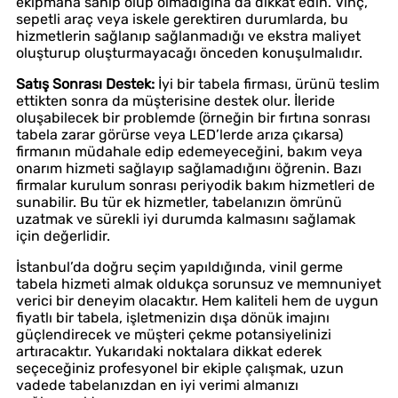
ekipmana sahip olup olmadığına da dikkat edin. Vinç,
sepetli araç veya iskele gerektiren durumlarda, bu
hizmetlerin sağlanıp sağlanmadığı ve ekstra maliyet
oluşturup oluşturmayacağı önceden konuşulmalıdır.
Satış Sonrası Destek:
İyi bir tabela firması, ürünü teslim
ettikten sonra da müşterisine destek olur. İleride
oluşabilecek bir problemde (örneğin bir fırtına sonrası
tabela zarar görürse veya LED’lerde arıza çıkarsa)
firmanın müdahale edip edemeyeceğini, bakım veya
onarım hizmeti sağlayıp sağlamadığını öğrenin. Bazı
firmalar kurulum sonrası periyodik bakım hizmetleri de
sunabilir. Bu tür ek hizmetler, tabelanızın ömrünü
uzatmak ve sürekli iyi durumda kalmasını sağlamak
için değerlidir.
İstanbul’da doğru seçim yapıldığında, vinil germe
tabela hizmeti almak oldukça sorunsuz ve memnuniyet
verici bir deneyim olacaktır. Hem kaliteli hem de uygun
fiyatlı bir tabela, işletmenizin dışa dönük imajını
güçlendirecek ve müşteri çekme potansiyelinizi
artıracaktır. Yukarıdaki noktalara dikkat ederek
seçeceğiniz profesyonel bir ekiple çalışmak, uzun
vadede tabelanızdan en iyi verimi almanızı