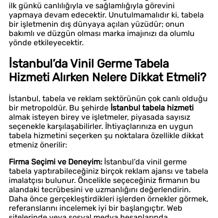
ilk günkü canlılığıyla ve sağlamlığıyla görevini
yapmaya devam edecektir. Unutulmamalıdır ki, tabela
bir işletmenin dış dünyaya açılan yüzüdür; onun
bakımlı ve düzgün olması marka imajınızı da olumlu
yönde etkileyecektir.
İstanbul’da Vinil Germe Tabela
Hizmeti Alırken Nelere Dikkat Etmeli?
İstanbul, tabela ve reklam sektörünün çok canlı olduğu
bir metropoldür. Bu şehirde
İstanbul tabela hizmeti
almak isteyen birey ve işletmeler, piyasada sayısız
seçenekle karşılaşabilirler. İhtiyaçlarınıza en uygun
tabela hizmetini seçerken şu noktalara özellikle dikkat
etmeniz önerilir:
Firma Seçimi ve Deneyim:
İstanbul’da vinil germe
tabela yaptırabileceğiniz birçok reklam ajansı ve tabela
imalatçısı bulunur. Öncelikle seçeceğiniz firmanın bu
alandaki tecrübesini ve uzmanlığını değerlendirin.
Daha önce gerçekleştirdikleri işlerden örnekler görmek,
referanslarını incelemek iyi bir başlangıçtır. Web
sitelerinde veya sosyal medya hesaplarında