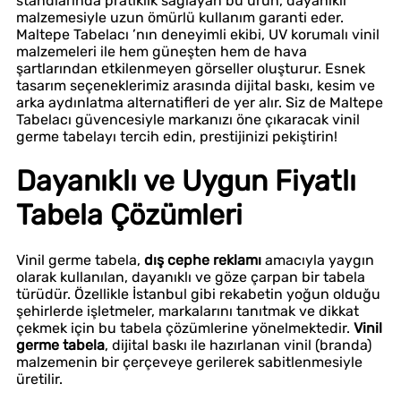
standlarında pratiklik sağlayan bu ürün, dayanıklı
malzemesiyle uzun ömürlü kullanım garanti eder.
Maltepe Tabelacı ’nın deneyimli ekibi, UV korumalı vinil
malzemeleri ile hem güneşten hem de hava
şartlarından etkilenmeyen görseller oluşturur. Esnek
tasarım seçeneklerimiz arasında dijital baskı, kesim ve
arka aydınlatma alternatifleri de yer alır. Siz de Maltepe
Tabelacı güvencesiyle markanızı öne çıkaracak vinil
germe tabelayı tercih edin, prestijinizi pekiştirin!
Dayanıklı ve Uygun Fiyatlı
Tabela Çözümleri
Vinil germe tabela,
dış cephe reklamı
amacıyla yaygın
olarak kullanılan, dayanıklı ve göze çarpan bir tabela
türüdür. Özellikle İstanbul gibi rekabetin yoğun olduğu
şehirlerde işletmeler, markalarını tanıtmak ve dikkat
çekmek için bu tabela çözümlerine yönelmektedir.
Vinil
germe tabela
, dijital baskı ile hazırlanan vinil (branda)
malzemenin bir çerçeveye gerilerek sabitlenmesiyle
üretilir.