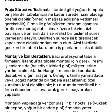
Proje Süresi ve Teslimat:
İstanbul gibi yoğun tempolu
bir şehirde, tabelanızın ne kadar sürede hazır olacağı
önemli olabilir (örneğin mağaza açılışına yetişmesi
gerekebilir). Firma ile görüşürken, tasarım aşaması,
üretim ve montaj dahil olmak üzere takviminizi
paylaşın ve onların da size realist bir teslimat süresi
vermesini isteyin. Belirtilen sürede işi bitirebilecek
kapasitede olduklarından emin olun. Aksi takdirde,
geciken bir tabela kurulumu iş planlarınızı aksatabilir.
Montaj ve İzin Destekleri:
Bazı profesyonel tabela
firmaları, İstanbul’da tabela montajı için gerekli resmi
işlemlerde de (belediye izinleri gibi) müşterilerine
yardımcı olmaktadır. Hangi firmanın bu konularda
destek verdiğini araştırın. Örneğin, tarihi yarımadada
veya Boğaz hattında bir tabela asacaksanız, özel
kurallara tabi olabilirsiniz; bu durumda tecrübeli bir
firma önceden sizi uyararak gerekli başvuruları
yapabilir.
Montajın yapılacağı yer zor ulaşılır bir nokta ise (yüksek
bir cephe, yoğun bir cadde gibi) firmanın yeterli