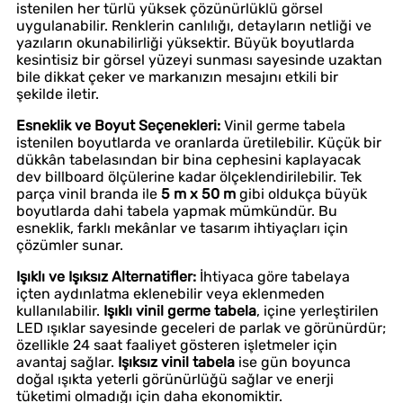
istenilen her türlü yüksek çözünürlüklü görsel
uygulanabilir. Renklerin canlılığı, detayların netliği ve
yazıların okunabilirliği yüksektir. Büyük boyutlarda
kesintisiz bir görsel yüzeyi sunması sayesinde uzaktan
bile dikkat çeker ve markanızın mesajını etkili bir
şekilde iletir.
Esneklik ve Boyut Seçenekleri:
Vinil germe tabela
istenilen boyutlarda ve oranlarda üretilebilir. Küçük bir
dükkân tabelasından bir bina cephesini kaplayacak
dev billboard ölçülerine kadar ölçeklendirilebilir. Tek
parça vinil branda ile
5 m x 50 m
gibi oldukça büyük
boyutlarda dahi tabela yapmak mümkündür. Bu
esneklik, farklı mekânlar ve tasarım ihtiyaçları için
çözümler sunar.
Işıklı ve Işıksız Alternatifler:
İhtiyaca göre tabelaya
içten aydınlatma eklenebilir veya eklenmeden
kullanılabilir.
Işıklı vinil germe tabela
, içine yerleştirilen
LED ışıklar sayesinde geceleri de parlak ve görünürdür;
özellikle 24 saat faaliyet gösteren işletmeler için
avantaj sağlar.
Işıksız vinil tabela
ise gün boyunca
doğal ışıkta yeterli görünürlüğü sağlar ve enerji
tüketimi olmadığı için daha ekonomiktir.