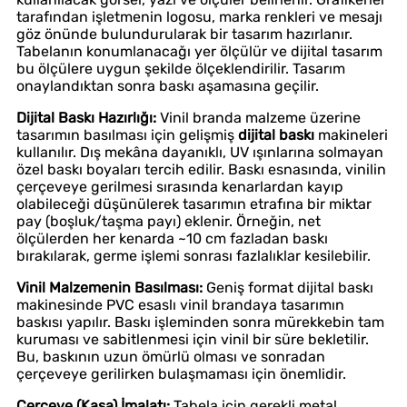
tarafından işletmenin logosu, marka renkleri ve mesajı
göz önünde bulundurularak bir tasarım hazırlanır.
Tabelanın konumlanacağı yer ölçülür ve dijital tasarım
bu ölçülere uygun şekilde ölçeklendirilir. Tasarım
onaylandıktan sonra baskı aşamasına geçilir.
Dijital Baskı Hazırlığı:
Vinil branda malzeme üzerine
tasarımın basılması için gelişmiş
dijital baskı
makineleri
kullanılır. Dış mekâna dayanıklı, UV ışınlarına solmayan
özel baskı boyaları tercih edilir. Baskı esnasında, vinilin
çerçeveye gerilmesi sırasında kenarlardan kayıp
olabileceği düşünülerek tasarımın etrafına bir miktar
pay (boşluk/taşma payı) eklenir. Örneğin, net
ölçülerden her kenarda ~10 cm fazladan baskı
bırakılarak, germe işlemi sonrası fazlalıklar kesilebilir.
Vinil Malzemenin Basılması:
Geniş format dijital baskı
makinesinde PVC esaslı vinil brandaya tasarımın
baskısı yapılır. Baskı işleminden sonra mürekkebin tam
kuruması ve sabitlenmesi için vinil bir süre bekletilir.
Bu, baskının uzun ömürlü olması ve sonradan
çerçeveye gerilirken bulaşmaması için önemlidir.
Çerçeve (Kasa) İmalatı:
Tabela için gerekli metal