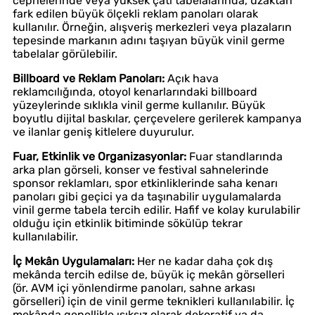
cephelerinde veya yüksek çatı tabelalarında, uzaktan
fark edilen büyük ölçekli reklam panoları olarak
kullanılır. Örneğin, alışveriş merkezleri veya plazaların
tepesinde markanın adını taşıyan büyük vinil germe
tabelalar görülebilir.
Billboard ve Reklam Panoları:
Açık hava
reklamcılığında, otoyol kenarlarındaki billboard
yüzeylerinde sıklıkla vinil germe kullanılır. Büyük
boyutlu dijital baskılar, çerçevelere gerilerek kampanya
ve ilanlar geniş kitlelere duyurulur.
Fuar, Etkinlik ve Organizasyonlar:
Fuar standlarında
arka plan görseli, konser ve festival sahnelerinde
sponsor reklamları, spor etkinliklerinde saha kenarı
panoları gibi geçici ya da taşınabilir uygulamalarda
vinil germe tabela tercih edilir. Hafif ve kolay kurulabilir
olduğu için etkinlik bitiminde sökülüp tekrar
kullanılabilir.
İç Mekân Uygulamaları:
Her ne kadar daha çok dış
mekânda tercih edilse de, büyük iç mekân görselleri
(ör. AVM içi yönlendirme panoları, sahne arkası
görselleri) için de vinil germe teknikleri kullanılabilir. İç
mekânda genellikle ışıksız olarak dekoratif ya da