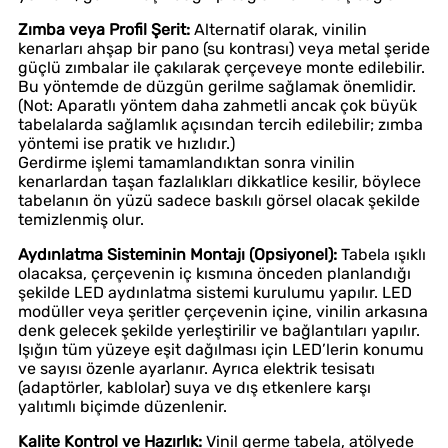
Zımba veya Profil Şerit:
Alternatif olarak, vinilin
kenarları ahşap bir pano (su kontrası) veya metal şeride
güçlü zımbalar ile çakılarak çerçeveye monte edilebilir.
Bu yöntemde de düzgün gerilme sağlamak önemlidir.
(Not: Aparatlı yöntem daha zahmetli ancak çok büyük
tabelalarda sağlamlık açısından tercih edilebilir; zımba
yöntemi ise pratik ve hızlıdır.)
Gerdirme işlemi tamamlandıktan sonra vinilin
kenarlardan taşan fazlalıkları dikkatlice kesilir, böylece
tabelanın ön yüzü sadece baskılı görsel olacak şekilde
temizlenmiş olur.
Aydınlatma Sisteminin Montajı (Opsiyonel):
Tabela ışıklı
olacaksa, çerçevenin iç kısmına önceden planlandığı
şekilde LED aydınlatma sistemi kurulumu yapılır. LED
modüller veya şeritler çerçevenin içine, vinilin arkasına
denk gelecek şekilde yerleştirilir ve bağlantıları yapılır.
Işığın tüm yüzeye eşit dağılması için LED’lerin konumu
ve sayısı özenle ayarlanır. Ayrıca elektrik tesisatı
(adaptörler, kablolar) suya ve dış etkenlere karşı
yalıtımlı biçimde düzenlenir.
Kalite Kontrol ve Hazırlık:
Vinil germe tabela, atölyede