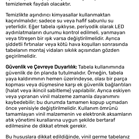
temizlemek faydalı olacaktır.
Temizlikte aşındırıcı kimyasallar kullanmaktan
kaçınılmalıdır; sadece su veya hafif sabunlu su
yeterlidir. Eğer tabela ışıklıyse, periyodik olarak LED
aydınlatmaların durumu kontrol edilmeli, yanmayan
veya titreşen bir ışık varsa değiştirilmelidir. Ayrıca
şiddetli fırtınalar veya kötü hava koşulları sonrasında
tabelanın montaj vidaları sıkılık açısından gözden
geçirilmelidir.
Güvenlik ve Çevreye Duyarlılık:
Tabela kullanımında
güvenlik de ön planda tutulmalıdır. Örneğin, tabela
yaya kaldırımının hemen üzerindeyse, olası bir parça
kopması veya düşmesine karşı ek güvenlik bağlantıları
(halat veya ikincil sabitleme) yapılabilir. Ayrıca eskiyen
veya yıpranan vinil malzeme zamanla dayanımını
kaybedebilir; bu durumda tamamen kopup uçmadan
önce yenisiyle değiştirilmelidir. Kullanım ömrünü
tamamlayan vinil malzemenin ve elektronik aksamların
atık yönetimi kurallarına uygun şekilde bertaraf
edilmesine de dikkat etmek gerekir.
Bu hususlara dikkat edildiğinde, vinil germe tabelanız