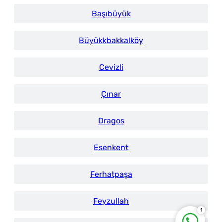
Başıbüyük
Büyükkbakkalköy
Cevizli
Çınar
İstanbul Tabela
Dragos
Esenkent
Ferhatpaşa
Feyzullah
1