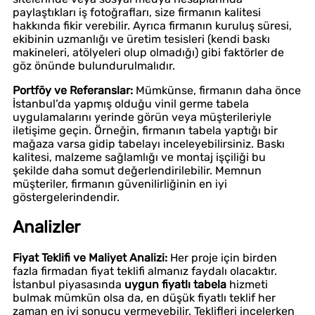
paylaştıkları iş fotoğrafları, size firmanın kalitesi
hakkında fikir verebilir. Ayrıca firmanın kuruluş süresi,
ekibinin uzmanlığı ve üretim tesisleri (kendi baskı
makineleri, atölyeleri olup olmadığı) gibi faktörler de
göz önünde bulundurulmalıdır.
Portföy ve Referanslar:
Mümkünse, firmanın daha önce
İstanbul’da yapmış olduğu vinil germe tabela
uygulamalarını yerinde görün veya müşterileriyle
iletişime geçin. Örneğin, firmanın tabela yaptığı bir
mağaza varsa gidip tabelayı inceleyebilirsiniz. Baskı
kalitesi, malzeme sağlamlığı ve montaj işçiliği bu
şekilde daha somut değerlendirilebilir. Memnun
müşteriler, firmanın güvenilirliğinin en iyi
göstergelerindendir.
Analizler
Fiyat Teklifi ve Maliyet Analizi:
Her proje için birden
fazla firmadan fiyat teklifi almanız faydalı olacaktır.
İstanbul piyasasında
uygun fiyatlı tabela
hizmeti
bulmak mümkün olsa da, en düşük fiyatlı teklif her
zaman en iyi sonucu vermeyebilir. Teklifleri incelerken