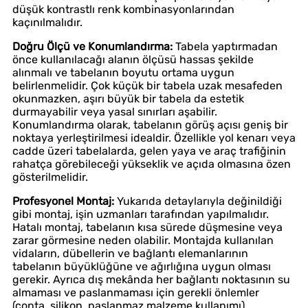
düşük kontrastlı renk kombinasyonlarından
kaçınılmalıdır.
Doğru Ölçü ve Konumlandırma:
Tabela yaptırmadan
önce kullanılacağı alanın ölçüsü hassas şekilde
alınmalı ve tabelanın boyutu ortama uygun
belirlenmelidir. Çok küçük bir tabela uzak mesafeden
okunmazken, aşırı büyük bir tabela da estetik
durmayabilir veya yasal sınırları aşabilir.
Konumlandırma olarak, tabelanın görüş açısı geniş bir
noktaya yerleştirilmesi idealdir. Özellikle yol kenarı veya
cadde üzeri tabelalarda, gelen yaya ve araç trafiğinin
rahatça görebileceği yükseklik ve açıda olmasına özen
gösterilmelidir.
Profesyonel Montaj:
Yukarıda detaylarıyla değinildiği
gibi montaj, işin uzmanları tarafından yapılmalıdır.
Hatalı montaj, tabelanın kısa sürede düşmesine veya
zarar görmesine neden olabilir. Montajda kullanılan
vidaların, dübellerin ve bağlantı elemanlarının
tabelanın büyüklüğüne ve ağırlığına uygun olması
gerekir. Ayrıca dış mekânda her bağlantı noktasının su
almaması ve paslanmaması için gerekli önlemler
(conta, silikon, paslanmaz malzeme kullanımı)