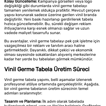
Kolay Güncelleme:
Kampanya görselleri veya logo
değişikliği gibi durumlarda vinil germe tabelayı
tamamen yenilemek oldukça pratiktir. Mevcut çerçeve
yapısı korunarak sadece üzerine gerilen vinil branda
değiştirilir. Yeni baskı hazırlanıp gerdirilerek tabela
hızlıca güncellenebilir. Bu, sürekli değişen reklam
ihtiyaçlarına karşı esnek olmanızı sağlar ve uzun
vadede maliyet tasarrufu sunar.
Bu avantajlar, vinil germe tabelayı pek çok işletme için
vazgeçilmez bir reklam ve tanıtım aracı haline
getirmektedir. Dayanıklı, dikkat çekici ve ekonomik
olması sayesinde sokaklardan alışveriş merkezlerine
kadar her yerde bu tabelaları görmek mümkündür.
Vinil Germe Tabela Üretim Süreci
Vinil germe tabela yapımı, belli aşamalar izlenerek
profesyonel atölye ortamında gerçekleştirilir. Aşağıda,
bir vinil germe tabelanın üretim sürecinin temel
adımları sıralanmıştır:
Tasarım ve Planlama:
İlk adım olarak tabelada
kullanılacak görsel, yazı ve ölçüler belirlenir. Grafikerler