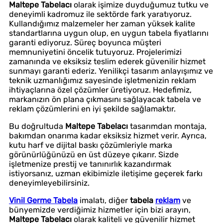
Maltepe Tabelacı
olarak işimize duyduğumuz tutku ve
deneyimli kadromuz ile sektörde fark yaratıyoruz.
Kullandığımız malzemeler her zaman yüksek kalite
standartlarına uygun olup, en uygun tabela fiyatlarını
garanti ediyoruz. Süreç boyunca müşteri
memnuniyetini öncelik tutuyoruz. Projelerimizi
zamanında ve eksiksiz teslim ederek güvenilir hizmet
sunmayı garanti ederiz. Yenilikçi tasarım anlayışımız ve
teknik uzmanlığımız sayesinde işletmenizin reklam
ihtiyaçlarına özel çözümler üretiyoruz. Hedefimiz,
markanızın ön plana çıkmasını sağlayacak tabela ve
reklam çözümlerini en iyi şekilde sağlamaktır.
Bu doğrultuda
Maltepe Tabelacı
tasarımdan montaja,
bakımdan onarıma kadar eksiksiz hizmet verir. Ayrıca,
kutu harf ve dijital baskı çözümleriyle marka
görünürlüğünüzü en üst düzeye çıkarır. Sizde
işletmenize prestij ve tanınırlık kazandırmak
istiyorsanız, uzman ekibimizle iletişime geçerek farkı
deneyimleyebilirsiniz.
Vinil Germe Tabela
imalatı, diğer
tabela
reklam
ve
bünyemizde verdiğimiz hizmetler için bizi arayın,
Maltepe Tabelacı
olarak kaliteli ve güvenilir hizmet