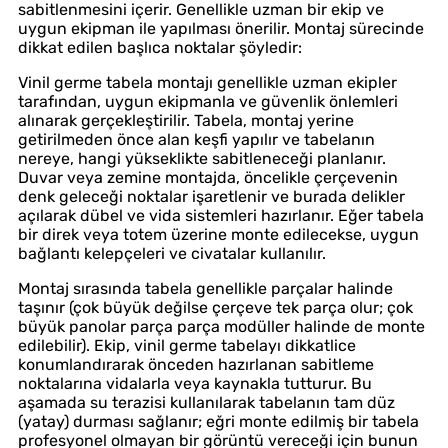
sabitlenmesini içerir. Genellikle uzman bir ekip ve
uygun ekipman ile yapılması önerilir. Montaj sürecinde
dikkat edilen başlıca noktalar şöyledir:
Vinil germe tabela montajı genellikle uzman ekipler
tarafından, uygun ekipmanla ve güvenlik önlemleri
alınarak gerçekleştirilir. Tabela, montaj yerine
getirilmeden önce alan keşfi yapılır ve tabelanın
nereye, hangi yükseklikte sabitleneceği planlanır.
Duvar veya zemine montajda, öncelikle çerçevenin
denk geleceği noktalar işaretlenir ve burada delikler
açılarak dübel ve vida sistemleri hazırlanır. Eğer tabela
bir direk veya totem üzerine monte edilecekse, uygun
bağlantı kelepçeleri ve civatalar kullanılır.
Montaj sırasında tabela genellikle parçalar halinde
taşınır (çok büyük değilse çerçeve tek parça olur; çok
büyük panolar parça parça modüller halinde de monte
edilebilir). Ekip, vinil germe tabelayı dikkatlice
konumlandırarak önceden hazırlanan sabitleme
noktalarına vidalarla veya kaynakla tutturur. Bu
aşamada su terazisi kullanılarak tabelanın tam düz
(yatay) durması sağlanır; eğri monte edilmiş bir tabela
profesyonel olmayan bir görüntü vereceği için bunun