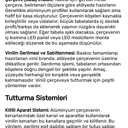
çerçeve, belirlenen ölçülere göre atölyede hazırlanır.
Genellikle alüminyum profiller kullanılarak sağlam ama
hafif bir kasa oluşturulur. Çerçevenin köşeleri kaynakla
birleştirilir veya vidalanır; büyük tabelalarda iç destek
profil/karkas da eklenerek yapının rüzgâra dayanıklı
olması sağlanır. Eğer tabela ışıklı olacaksa, çerçevenin
iç kısmına LED panel veya LED modüllerin monte
edileceği düzenek de bu aşamada düşünülür.
Vinilin Gerilmesi ve Sabitlenmesi:
Baskısı tamamlanıp
hazırlanan vinil branda, atölyede çerçevenin üzerine
dikkatlice gerilir. Gerdirme işlemi, tabelanın ortasından
köşelere doğru dengeli bir şekilde yapılır. Amaç,
yüzeyde herhangi bir kırışıklık veya gevşeklik
kalmamasıdır. Vinili çerçeveye tutturmak için çeşitli
yöntemler vardır.
Tutturma Sistemleri
Kilitli Aparat Sistemi:
Alüminyum çerçevenin
kenarlarındaki özel kanal ve aparatlar kullanılarak
vinilin kenarları bu kanallara geçirilir ve kilitlenir. Bu
yöntem, gerilimi eşit dağıtıp sağlam bir tutuş sağlar.